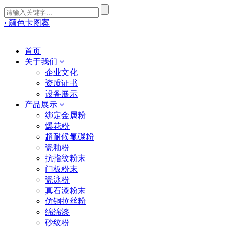
· 颜色卡图案
首页
关于我们
企业文化
资质证书
设备展示
产品展示
绑定金属粉
爆花粉
超耐候氟碳粉
瓷釉粉
抗指纹粉末
门板粉末
瓷泳粉
真石漆粉末
仿铜拉丝粉
绵绵漆
砂纹粉