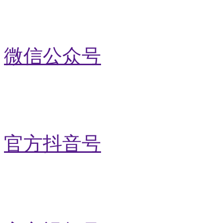
微信公众号
官方抖音号