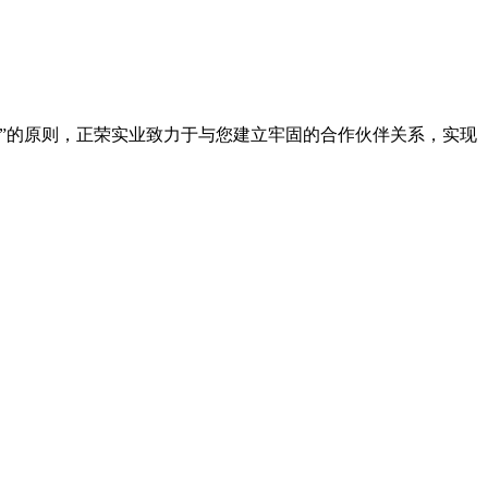
”的原则，正荣实业致力于与您建立牢固的合作伙伴关系，实现